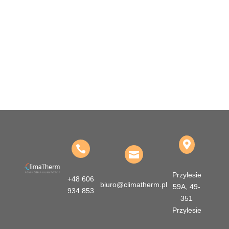



Przylesie
+48 606
biuro@climatherm.pl
59A, 49-
934 853
351
Przylesie