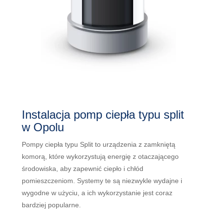
Instalacja pomp ciepła typu split
w Opolu
P
omp
y
c
ie
p
ł
a
typ
u
Split
to
ur
z
ą
d
zen
ia
z
z
am
k
ni
ę
t
ą
k
om
or
ą
,
k
t
ó
re
w
yk
or
zy
st
uj
ą
ener
gi
ę
z
ot
ac
z
aj
ą
ce
go
ś
rod
ow
isk
a
,
ab
y
z
ap
ew
ni
ć
c
ie
p
ł
o
i
ch
ł
ó
d
p
om
ies
z
c
zen
iom
.
System
y
te
s
ą
n
ie
z
wy
k
le
w
yd
aj
ne
i
w
y
god
ne
w
u
ż
y
ci
u
,
a
ich
w
yk
or
zy
stan
ie
j
est
cor
az
b
ard
zie
j
popular
ne
.