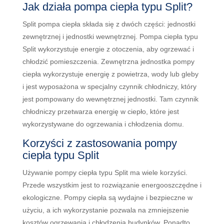
Jak działa pompa ciepła typu Split?
Split pompa ciepła składa się z dwóch części: jednostki
zewnętrznej i jednostki wewnętrznej. Pompa ciepła typu
Split wykorzystuje energie z otoczenia, aby ogrzewać i
chłodzić pomieszczenia. Zewnętrzna jednostka pompy
ciepła wykorzystuje energię z powietrza, wody lub gleby
i jest wyposażona w specjalny czynnik chłodniczy, który
jest pompowany do wewnętrznej jednostki. Tam czynnik
chłodniczy przetwarza energię w ciepło, które jest
wykorzystywane do ogrzewania i chłodzenia domu.
K
or
zy
ś
ci
z
z
ast
os
ow
ania
pomp
y
c
ie
p
ł
a
typ
u
Split
U
ż
y
wan
ie
pomp
y
c
ie
p
ł
a
typ
u
Split
ma
w
ie
le
k
or
zy
ś
ci
.
Pr
zed
e
w
s
zy
st
k
im
j
est
to
ro
z
wi
ą
zan
ie
ener
go
os
z
cz
ę
d
ne
i
e
k
ologic
z
ne
.
P
omp
y
c
ie
p
ł
a
s
ą
w
yd
aj
ne
i
be
z
pie
cz
ne
w
u
ż
y
ci
u
,
a
ich
w
yk
or
zy
stan
ie
po
z
w
ala
na
z
mn
ie
js
zen
ie
k
os
z
t
ó
w
o
gr
z
ew
ania
i
ch
ł
od
zen
ia
bud
yn
k
ó
w
.
Pon
ad
to