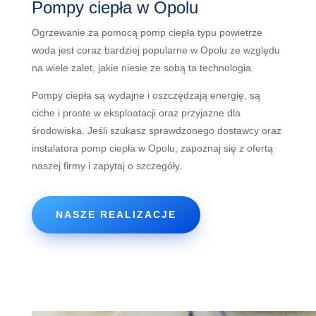
Pompy ciepła w Opolu
O
gr
z
ew
anie
za pomocą
pomp
c
ie
p
ł
a
typ
u
pow
iet
r
ze
w
oda
j
est
cor
az
b
ard
zie
j
popular
ne
w
Op
ol
u
ze
w
z
gl
ę
du
na
w
ie
le
z
al
et
,
j
ak
ie
n
ies
ie
ze
sob
ą
ta
techn
olog
ia
.
P
omp
y
c
ie
p
ł
a
s
ą
w
yd
aj
ne
i
os
z
cz
ę
d
z
aj
ą
ener
gi
ę
,
s
ą
c
iche
i
pro
ste
w
e
ks
pl
oat
ac
ji
or
az
pr
zy
j
az
ne
d
la
ś
rod
ow
isk
a
.
Je
ś
li
s
z
uk
as
z
sprawdzonego
d
ost
aw
cy oraz
instalatora
pomp
c
ie
p
ł
a
w
Op
ol
u
,
z
ap
oz
n
aj
si
ę
z
ofertą
naszej firmy i zapytaj o szczegóły.
NASZE REALIZACJE