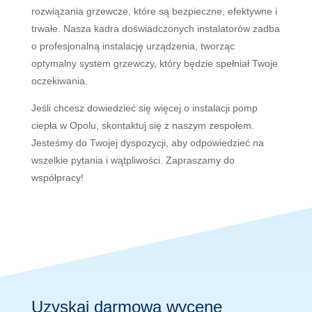
ro
z
wi
ą
z
ania
gr
z
ew
c
ze
,
k
t
ó
re
s
ą
be
z
pie
cz
ne
,
e
f
ek
ty
wn
e
i
tr
wa
ł
e
.
Nasza kadra doświadczonych instalatorów
z
ad
ba
o
prof
es
j
onal
n
ą
inst
al
ac
j
ę
ur
z
ą
d
zen
ia
,
tw
or
z
ą
c
opt
ym
al
ny
system
gr
z
ew
c
zy
,
k
t
ó
ry
b
ę
d
zie
spe
ł
nia
ł
Two
je
o
cz
ek
iw
ania
.
Je
ś
li
ch
ces
z
dow
ied
zie
ć
si
ę
wi
ę
ce
j
o
inst
al
ac
ji
pomp
c
ie
p
ł
a
w
Op
ol
u
,
sk
ont
ak
t
uj
si
ę
z
nas
z
ym
z
es
po
ł
em
.
J
este
ś
my
do
Two
je
j
dys
po
zy
c
ji
,
ab
y
od
p
ow
ied
zie
ć
na
w
s
zel
kie
py
t
ania
i
w
ą
t
pl
iw
o
ś
ci
.
Zap
ras
z
amy
do
w
sp
ó
ł
pr
acy
!
Uzyskaj darmową wycenę