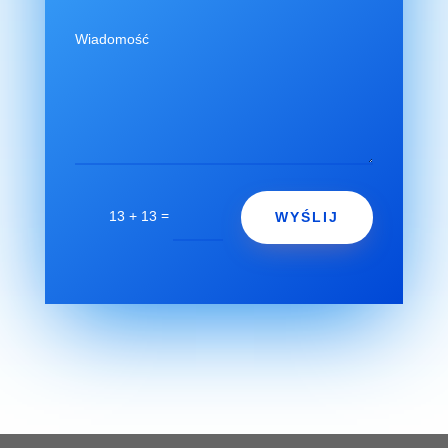
=
13 + 13
WYŚLIJ