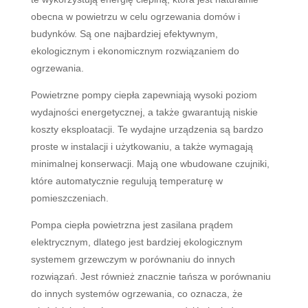
ob
ec
na
w
pow
iet
r
zu
w
cel
u
o
gr
z
ew
ania
dom
ó
w
i
bud
yn
k
ó
w
.
S
ą
one
n
aj
bard
zie
j
e
f
ek
ty
wn
ym
,
e
k
ologic
z
ny
m
i
e
k
onom
icz
ny
m
ro
z
wi
ą
z
ani
em
do
o
gr
z
ew
ania
.
Powietrzne pompy ciepła zapewniają wysoki poziom
wydajności energetycznej, a także gwarantują niskie
koszty eksploatacji. Te wydajne urządzenia są bardzo
proste w instalacji i użytkowaniu, a także wymagają
minimalnej konserwacji. Mają one wbudowane czujniki,
które automatycznie regulują temperaturę w
pomieszczeniach.
Pompa ciepła powietrzna jest zasilana prądem
elektrycznym, dlatego jest bardziej ekologicznym
systemem grzewczym w porównaniu do innych
rozwiązań. Jest również znacznie tańsza w porównaniu
do innych systemów ogrzewania, co oznacza, że