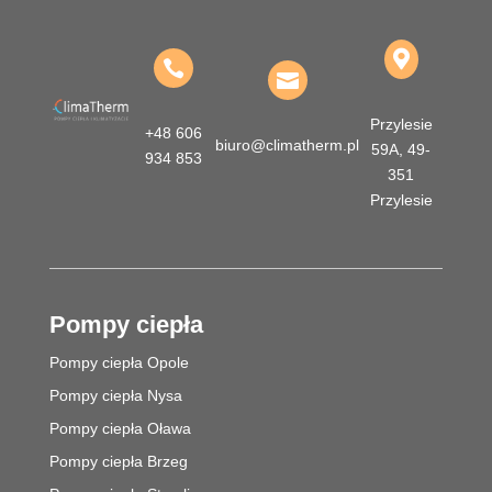



Przylesie
+48 606
biuro@climatherm.pl
59A, 49-
934 853
351
Przylesie
Pompy ciepła
Pompy ciepła Opole
Pompy ciepła Nysa
Pompy ciepła Oława
Pompy ciepła Brzeg