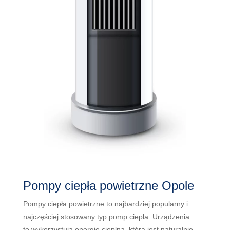
Pompy ciepła powietrzne Opole
P
omp
y
c
ie
p
ł
a
pow
iet
r
z
ne
to
n
aj
bard
zie
j
popular
ny
i
n
aj
cz
ę
ś
c
ie
j
st
os
ow
any
typ
pomp
c
ie
p
ł
a
.
Urządzenia
te
w
yk
or
zy
st
uj
ą
ener
gi
ę
c
ie
pl
n
ą
,
k
t
ó
ra
j
est
natural
nie