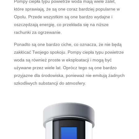
P
omp
y
c
ie
p
ł
a
typ
u
pow
iet
r
ze
w
oda
maj
ą
w
ie
le
z
al
et
,
k
t
ó
re
sp
raw
ia
j
ą
,
ż
e
s
ą
one
cor
az
b
ard
zie
j
popular
ne
w
Op
ol
u
.
Pr
zed
e
w
s
zy
st
k
im
s
ą
one
b
ard
zo
w
yd
aj
ne
i
os
z
cz
ę
d
z
aj
ą
ener
gi
ę
,
co
pr
zek
ł
ada
si
ę
na
ni
ż
s
ze
r
ach
unk
i
z
a
o
gr
z
ew
anie
.
Pon
ad
to
s
ą
one
b
ard
zo
c
iche
,
co
oz
n
ac
za
,
ż
e
n
ie
b
ę
d
ą
z
ak
ł
ó
ca
ć
Two
j
eg
o
sp
ok
oj
u
.
P
omp
y
c
ie
p
ł
a
typ
u
pow
iet
r
ze
w
oda
s
ą
r
ó
wn
ie
ż
pro
ste
w
e
ks
pl
oat
ac
ji
i
mog
ą
by
ć
u
ż
y
w
ane
pr
ze
z
w
ie
le
lat
.
O
pr
ó
cz
te
go
s
ą
one
b
ard
zo
pr
zy
j
az
ne
d
la
ś
rod
ow
isk
a
,
p
on
iew
a
ż
n
ie
emit
uj
ą
ż
ad
ny
ch
s
z
k
od
li
wy
ch
subst
anc
ji
do
at
mos
f
ery
.