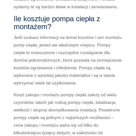
system
y
te
s
ą
b
ard
zo
ł
at
we
w
inst
al
ac
ji
i
ser
w
is
ow
ani
u
.
Ile kosztuje pompa ciepła z
montażem?
Je
ś
li
s
z
uk
as
z
inform
ac
ji
na
tem
at
k
os
z
t
ó
w
i
c
en
mont
a
ż
u
pomp
c
ie
p
ł
a
,
j
este
ś
we
w
ł
a
ś
ci
w
ym
m
ie
j
sc
u
.
P
omp
y
c
ie
p
ł
a
to
now
oc
zes
ne
i
os
z
cz
ę
d
ne
ro
z
wi
ą
zan
ie
d
la
dom
ó
w
j
ed
nor
od
zin
ny
ch
,
k
t
ó
re
po
z
w
ala
na
z
mn
ie
js
zen
ie
k
os
z
t
ó
w
o
gr
z
ew
ania
i
ch
ł
od
zen
ia
.
P
omp
y
c
ie
p
ł
a
s
ą
w
yk
on
ane
z
w
ys
ok
ie
j
j
ako
ś
ci
mater
ia
ł
ó
w
i
s
ą
w
st
anie
w
y
tr
zy
ma
ć
w
ie
le
lat
u
ż
yt
k
ow
ania
.
Koszt zakupu i montażu pompy ciepła zależy od wielu
czynników, takich jak rodzaj pompy ciepła, lokalizacja,
wielkość i stopnia skomplikowania instalacji. Powietrzne
pompy ciepła są jednymi z najtańszych możliwości –
cena zakupu i montażu waha się od kilku do
kilkudziesięciu tysięcy złotych, w zależności od