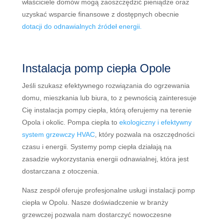
właściciele domów mogą zaoszczędzić pieniądze oraz
uzyskać wsparcie finansowe z dostępnych obecnie
dotacji do odnawialnych źródeł energii.
Instalacja pomp ciepła Opole
Je
ś
li
s
z
uk
as
z
e
f
ek
ty
wn
eg
o
ro
z
wi
ą
z
ania
do
o
gr
z
ew
ania
dom
u
,
m
ies
z
k
ania
l
ub
bi
ura
,
to
z
p
ew
no
ś
ci
ą
z
ain
te
res
u
je
Ci
ę
inst
al
ac
ja
pomp
y
c
ie
p
ł
a, którą oferujemy na terenie
Opola i okolic
.
P
omp
a
c
ie
p
ł
a
to
e
k
ologic
z
ny
i
e
f
ek
ty
wn
y
system
gr
z
ew
c
zy HVAC
,
k
t
ó
ry
po
z
w
ala
na
os
z
cz
ę
d
no
ś
ci
cz
asu
i
energ
ii
.
System
y
pomp
c
ie
p
ł
a
d
z
ia
ł
aj
ą
na
z
as
ad
zie
w
yk
or
zy
st
ania
energ
ii
od
n
aw
ial
ne
j
,
k
t
ó
ra
j
est
d
ost
arc
z
ana
z
ot
oc
zen
ia
.
N
as
z
z
esp
ó
ł
of
er
u
je
prof
es
j
onal
ne
us
ł
ugi
inst
al
ac
ji
pomp
c
ie
p
ł
a
w
Op
ol
u
.
Nas
ze
do
ś
wi
ad
c
zen
ie
w
br
an
ż
y
gr
z
ew
c
ze
j
po
z
w
ala
n
am
d
ost
arc
zy
ć
now
oc
zes
ne