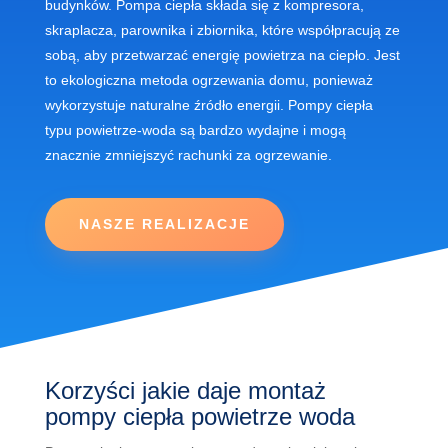
budynków
.
P
omp
a
c
ie
p
ł
a
sk
ł
ada
si
ę
z
k
omp
res
ora
,
sk
ra
pl
ac
za
,
par
own
ika
i
z
bi
orn
ika
,
k
t
ó
re
w
sp
ó
ł
pr
ac
uj
ą
ze
sob
ą
,
ab
y
pr
z
et
war
za
ć
ener
gi
ę
pow
iet
r
za
na
c
ie
p
ł
o
.
J
est
to
e
k
ologic
z
na
met
oda
o
gr
z
ew
ania
dom
u
,
p
on
iew
a
ż
w
yk
or
zy
st
u
je
natural
ne
ź
r
ó
d
ł
o
energ
ii
. Pompy ciepła
typu powietrze-woda są bardzo wydajne i mogą
znacznie zmniejszyć rachunki za ogrzewanie.
NASZE REALIZACJE
K
or
zy
ś
ci
jakie daje montaż
pompy ciepła powietrze woda