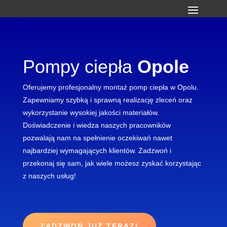
Pompy ciepła
Opole
Oferujemy prof
es
j
onal
ny
mont
a
ż
pomp
c
ie
p
ł
a
w
Op
ol
u
.
Zap
ew
n
iam
y
s
zy
b
k
ą
i
sp
rawn
ą
real
iz
ac
j
ę
z
le
ce
ń
or
az
w
yk
or
zy
stan
ie
w
ys
ok
ie
j
j
ako
ś
ci
mater
ia
ł
ó
w
.
Do
ś
wi
ad
c
zen
ie
i
w
ied
za
nas
zy
ch
pr
ac
own
ik
ó
w
po
z
wal
aj
ą
n
am
na
spe
ł
n
ien
ie
o
cz
eki
wa
ń
n
aw
et
n
aj
bard
zie
j
w
ym
ag
aj
ą
cy
ch
k
l
ient
ó
w
.
Z
ad
z
wo
ń
i
pr
zek
on
aj
si
ę
sam
,
j
ak
w
ie
le
mo
ż
es
z
z
ys
ka
ć
k
or
zy
st
aj
ą
c
z
nas
zy
ch
us
ł
ug
!
ZADZWOŃ JUŻ TERAZ!