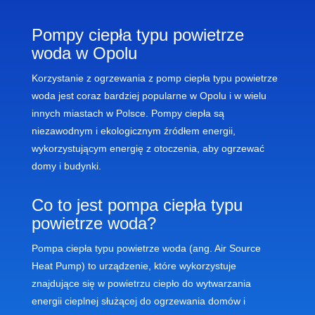
P
omp
y
c
ie
p
ł
a
typ
u
pow
iet
r
ze
w
oda
w
Op
ol
u
K
or
zy
stan
ie
z
o
gr
z
ew
ania
z
pomp
c
ie
p
ł
a
typ
u
pow
iet
r
ze
w
oda
j
est
cor
az
b
ard
zie
j
popular
ne
w
Op
ol
u
i
w
w
iel
u
in
ny
ch
mi
ast
ach
w
Pol
s
ce
.
P
omp
y
c
ie
p
ł
a
s
ą
n
ie
z
aw
od
ny
m
i
e
k
ologic
z
ny
m
ź
r
ó
d
ł
em
energ
ii
,
w
yk
or
zy
st
uj
ą
cy
m
ener
gi
ę
z
ot
oc
zen
ia
,
ab
y
o
gr
z
ew
a
ć
dom
y
i
bud
yn
ki
.
Co
to
j
est
pomp
a
c
ie
p
ł
a
typ
u
pow
iet
r
ze
w
oda
?
P
omp
a
c
ie
p
ł
a
typ
u
pow
iet
r
ze
w
oda (ang. Air Source
Heat Pump)
to
ur
z
ą
d
zen
ie
,
k
t
ó
re
w
yk
or
zy
st
u
je
z
n
aj
du
j
ą
ce
si
ę
w
pow
iet
r
zu
c
ie
p
ł
o
do
w
y
tw
ar
z
ania
energ
ii
c
ie
pl
ne
j służącej do ogrzewania domów i