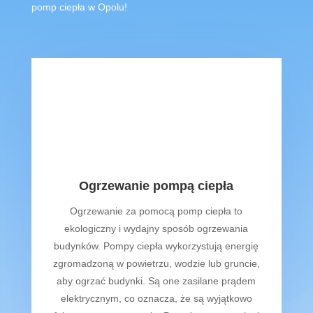
pomp ciepła w Opolu!
Ogrzewanie pompą ciepła
O
gr
z
ew
anie
z
a
p
om
oc
ą
pomp
c
ie
p
ł
a
to
e
k
ologic
z
ny
i
w
yd
aj
ny
sp
os
ó
b
o
gr
z
ew
ania
bud
yn
k
ó
w
.
P
omp
y
c
ie
p
ł
a
w
yk
or
zy
st
uj
ą
ener
gi
ę
z
g
rom
ad
zon
ą
w
pow
iet
r
zu
,
w
od
zie
l
ub
gr
unc
ie
,
ab
y
o
gr
za
ć
bud
yn
ki
.
S
ą
one
z
as
il
ane
pr
ą
dem
ele
kt
ry
cz
ny
m
,
co
oz
n
ac
za
,
ż
e
​
s
ą
w
y
j
ą
tk
ow
o