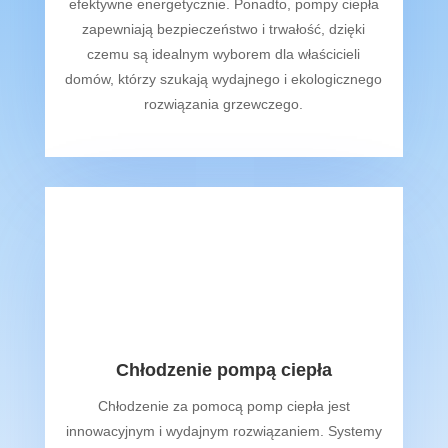
e
f
ek
ty
wn
e
ener
get
y
cz
nie
.
Pon
ad
to
,
pomp
y
c
ie
p
ł
a
z
ap
ew
nia
j
ą
be
z
pie
c
ze
ń
st
wo
i
tr
wa
ł
o
ś
ć
,
d
zi
ę
ki
cz
em
u
s
ą
ideal
ny
m
w
y
b
orem
d
la
w
ł
a
ś
c
ic
iel
i
dom
ó
w
,
k
t
ó
r
zy
s
z
uk
aj
ą
w
yd
aj
ne
go
i
e
k
ologic
z
ne
go
ro
z
wi
ą
z
ania
gr
z
ew
cz
eg
o
.
Chłodzenie pompą ciepła
Chłodzenie za pomocą pomp ciepła jest
innowacyjnym i wydajnym rozwiązaniem. Systemy