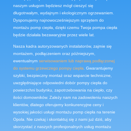
nas
z
ym
us
ł
ug
om
będziesz mógł
c
ies
zy
ć
si
ę
d
ł
ug
ot
r
wa
ł
ym
,
w
yd
aj
ny
m
i
e
k
ologic
z
ny
m
o
gr
z
ew
ani
em
.
Dys
p
on
uj
emy
n
aj
now
oc
ze
ś
nie
js
z
ym
spr
z
ę
tem
do
mont
a
ż
u
pomp
c
ie
p
ł
a
,
d
zi
ę
ki
cz
em
u
Two
ja
pomp
a
c
ie
p
ł
a
b
ę
d
zie
d
z
ia
ł
a
ł
a
be
z
aw
ary
j
nie
pr
ze
z
w
ie
le
lat
.
Nasza kadra autoryzowanych instalatorów, zajmie się
montażem, podłączeniem oraz późniejszym,
ewentualnym
serwisowaniem lub naprawą podłączonej
do systemu grzewczego pompy ciepła
. Gwarantujemy
szybki, bezpieczny montaż oraz wsparcie techniczne,
uwzględniające odpowiedni dobór pompy ciepła do
powierzchni budynku, zapotrzebowania na ciepło, czy
ilości domowników. Zależy nam na zadowoleniu naszych
klientów, dlatego oferujemy konkurencyjne ceny i
wysokiej jakości usługi montażu pomp ciepła na terenie
Opola. Nie czekaj i skontaktuj się z nami już dziś, aby
skorzystać z naszych profesjonalnych usług montażu