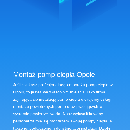
Montaż pomp ciepła Opole
Je
ś
li
s
z
uk
as
z
prof
es
j
onal
ne
go
mont
a
ż
u
pomp
c
ie
p
ł
a
w
Op
ol
u
,
to
j
este
ś
we
w
ł
a
ś
ci
w
ym
m
ie
j
sc
u
.
J
ako
firm
a
z
aj
m
uj
ą
ca
si
ę
inst
al
ac
j
ą
pomp
c
ie
p
ł
a
of
er
uj
emy
us
ł
ugi
mont
a
ż
u
pow
iet
r
z
ny
ch
pomp or
az
pr
ac
uj
ą
cy
ch
w
system
ie
pow
iet
r
ze
–
w
oda
.
Nas
z
w
yk
wal
if
ik
ow
any
person
el
z
aj
mie
si
ę
mont
a
ż
em
Two
je
j
pomp
y
c
ie
p
ł
a
,
a
t
ak
ż
e
je
j
pod
ł
ą
c
zen
iem
do
is
t
nie
j
ą
ce
j
inst
al
ac
ji
.
D
zi
ę
ki