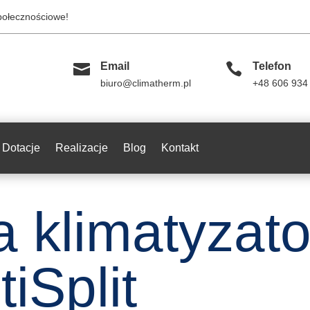
społecznościowe!

Email

Telefon
biuro@climatherm.pl
+48 606 934
Dotacje
Realizacje
Blog
Kontakt
ja klimatyzat
iSplit