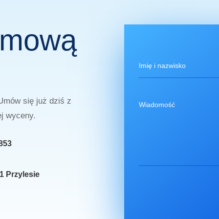
armową
Umów się już dziś z
j wyceny.
853
1 Przylesie