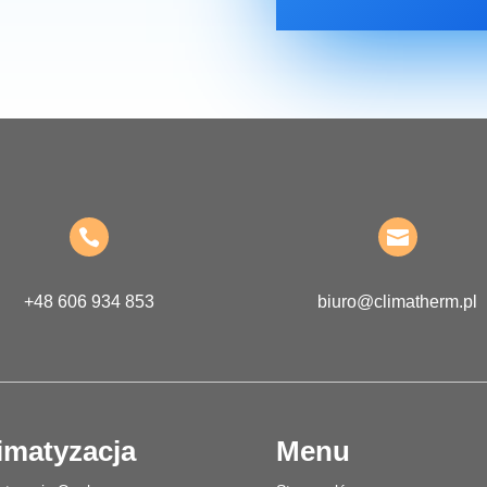


+48 606 934 853
biuro@climatherm.pl
imatyzacja
Menu