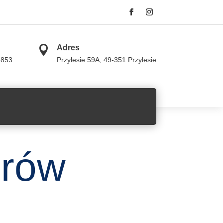

Adres
 853
Przylesie 59A,
49-351 Przylesie
orów