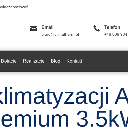
społecznościowe!

Email

Telefon
biuro@climatherm.pl
+48 606 934
Dotacje
Realizacje
Blog
Kontakt
limatyzacji 
remium 3.5k