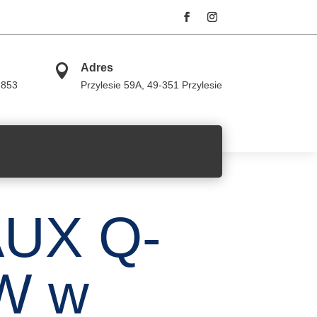

Adres
 853
Przylesie 59A,
49-351 Przylesie
AUX Q-
W w