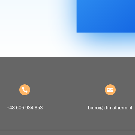


+48 606 934 853
biuro@climatherm.pl