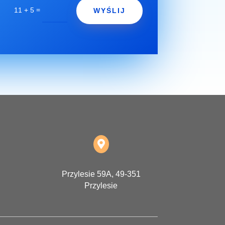
=
11 + 5
WYŚLIJ

Przylesie 59A, 49-351
Przylesie