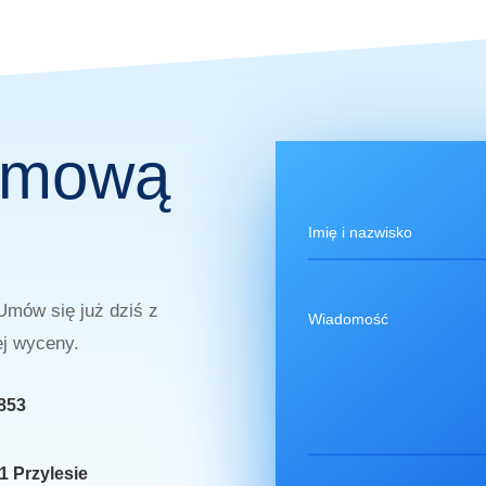
armową
Umów się już dziś z
j wyceny.
853
1 Przylesie