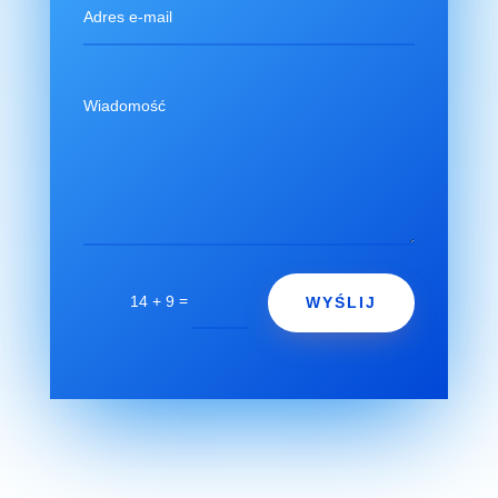
=
14 + 9
WYŚLIJ