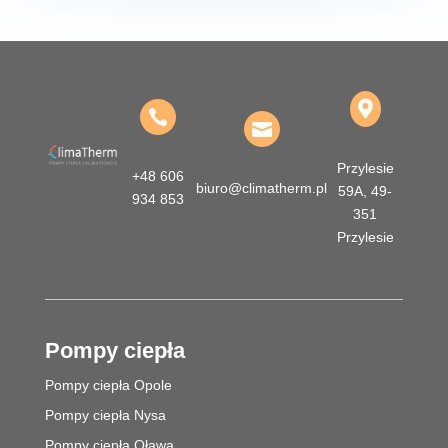



Przylesie
+48 606
biuro@climatherm.pl
59A, 49-
934 853
351
Przylesie
Pompy ciepła
Pompy ciepła Opole
Pompy ciepła Nysa
Pompy ciepła Oława