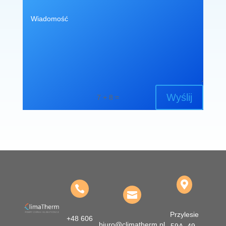
Wyślij
=
7 + 8



Przylesie
+48 606
biuro@climatherm.pl